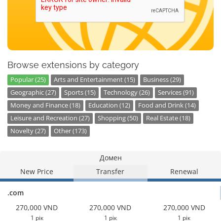
Browse extensions by category
Popular (25)
Arts and Entertainment (15)
Business (29)
Geographic (27)
Sports (15)
Technology (26)
Services (91)
Money and Finance (18)
Education (12)
Food and Drink (14)
Leisure and Recreation (27)
Shopping (50)
Real Estate (18)
Novelty (27)
Other (173)
Домен
New Price
Transfer
Renewal
.com
270,000 VND
270,000 VND
270,000 VND
1 рік
1 рік
1 рік