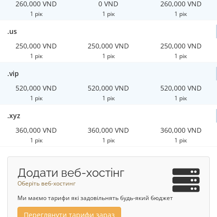
260,000 VND
0 VND
260,000 VND
1 рік
1 рік
1 рік
.us
250,000 VND
250,000 VND
250,000 VND
1 рік
1 рік
1 рік
.vip
520,000 VND
520,000 VND
520,000 VND
1 рік
1 рік
1 рік
.xyz
360,000 VND
360,000 VND
360,000 VND
1 рік
1 рік
1 рік
Додати веб-хостінг
Оберіть веб-хостинг
Ми маємо тарифи які задовільнять будь-який бюджет
Переглянути тарифи зараз