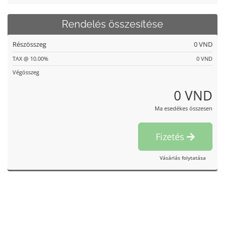
Rendelés összesítése
Részösszeg
0 VND
TAX @ 10.00%
0 VND
Végösszeg
0 VND
Ma esedékes összesen
Fizetés
Vásárlás folytatása