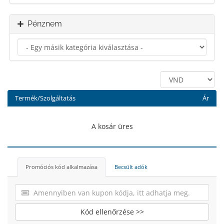
Pénznem
Termék/Szolgáltatás
Ár
A kosár üres
Promóciós kód alkalmazása
Becsült adók
Kód ellenőrzése >>