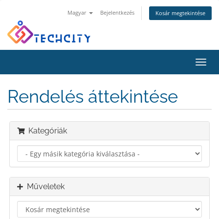
Magyar
Bejelentkezés
Kosár megtekintése
Váltá
a
navig
Rendelés áttekintése
Kategóriák
Műveletek