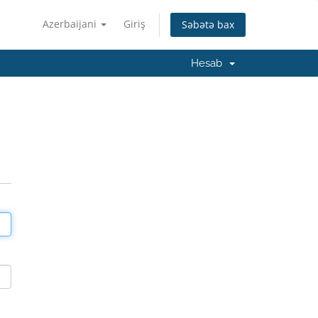
Azerbaijani
Giriş
Səbətə bax
Hesab