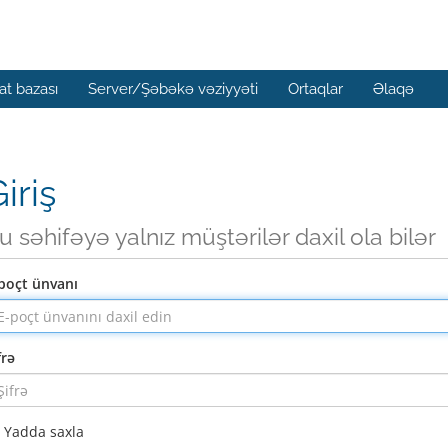
t bazası
Server/Şəbəkə vəziyyəti
Ortaqlar
Əlaqə
iriş
u səhifəyə yalnız müştərilər daxil ola bilər
poçt ünvanı
frə
Yadda saxla