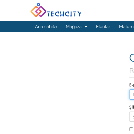
Ana səhifə
Mağaza
Elanlar
Məluma
G
B
E-
Şi