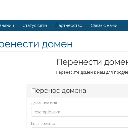
 знаний
Статус сети
Партнерство
Связь с нами
ренести домен
Перенести домен
Перенесите домен к нам для продле
Перенос домена
Доменное имя
Код переноса